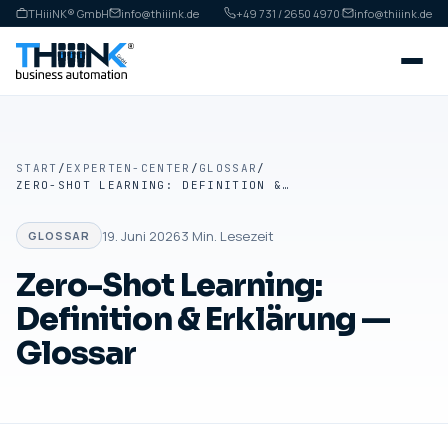
THiiiNK® GmbH
info@thiiink.de
+49 731 / 2650 4970
·
info@thiiink.de
START
/
EXPERTEN-CENTER
/
GLOSSAR
/
ZERO-SHOT LEARNING: DEFINITION & ERKLÄRUNG — GLOSSAR
19. Juni 2026
3
Min. Lesezeit
GLOSSAR
Zero-Shot Learning:
Definition & Erklärung —
Glossar