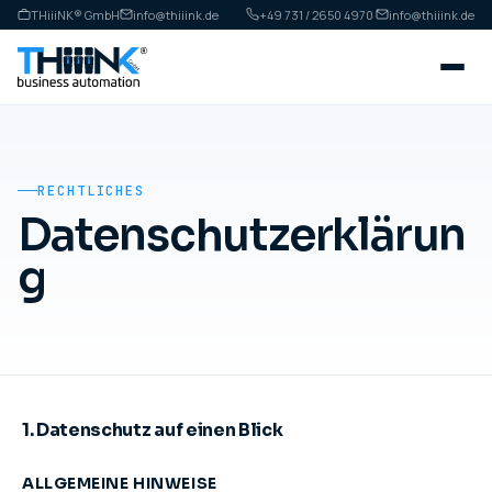
THiiiNK® GmbH
info@thiiink.de
+49 731 / 2650 4970
·
info@thiiink.de
RECHTLICHES
Datenschutzerklärun
g
1. Datenschutz auf einen Blick
ALLGEMEINE HINWEISE