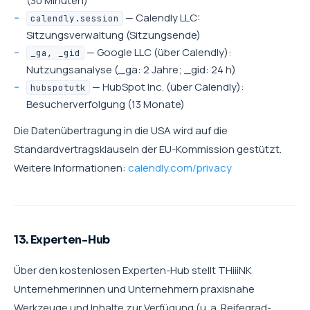
(30 Minuten)
— Calendly LLC:
calendly.session
Sitzungsverwaltung (Sitzungsende)
— Google LLC (über Calendly):
_ga, _gid
Nutzungsanalyse (_ga: 2 Jahre; _gid: 24 h)
— HubSpot Inc. (über Calendly):
hubspotutk
Besucherverfolgung (13 Monate)
Die Datenübertragung in die USA wird auf die
Standardvertragsklauseln der EU-Kommission gestützt.
Weitere Informationen:
calendly.com/privacy
13. Experten-Hub
Über den kostenlosen Experten-Hub stellt THiiiNK
Unternehmerinnen und Unternehmern praxisnahe
Werkzeuge und Inhalte zur Verfügung (u. a. Reifegrad-