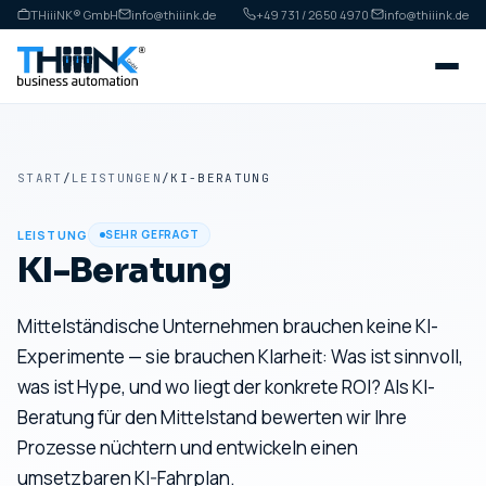
THiiiNK® GmbH
info@thiiink.de
+49 731 / 2650 4970
·
info@thiiink.de
START
/
LEISTUNGEN
/
KI-BERATUNG
LEISTUNG
SEHR GEFRAGT
KI-Beratung
Mittelständische Unternehmen brauchen keine KI-
Experimente — sie brauchen Klarheit: Was ist sinnvoll,
was ist Hype, und wo liegt der konkrete ROI? Als KI-
Beratung für den Mittelstand bewerten wir Ihre
Prozesse nüchtern und entwickeln einen
umsetzbaren KI-Fahrplan.