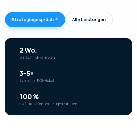
Strategiegespräch
Alle Leistungen
2 Wo.
bis zum KI-Fahrplan
3–5×
typischer ROI-Hebel
100 %
auf Ihren Kontext zugeschnitten