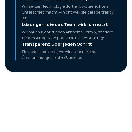
Wir setzen Technologie dort ein, wo sie echten
Unterschied macht — nicht weil sie gerade trendy
ist.
Lösungen, die das Team wirklich nutzt
Wir bauen nicht für den Abnahme-Termin, sondern
für den Alltag. Akzeptanz ist Teil des Auftrags.
Transparenz über jeden Schritt
Sie sehen jederzeit, wo wir stehen. Keine
Überraschungen, keine Blackbox.