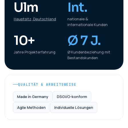
Ulm
Int.
Hauptsitz, Deutschland
nationale &
internationale Kunden
10+
Ø 7 J.
Jahre Projekt­erfahrung
Ø Kundenbeziehung mit
Bestandskunden
QUALITÄT & ARBEITSWEISE
Made in Germany
DSGVO-konform
Agile Methoden
Individuelle Lösungen