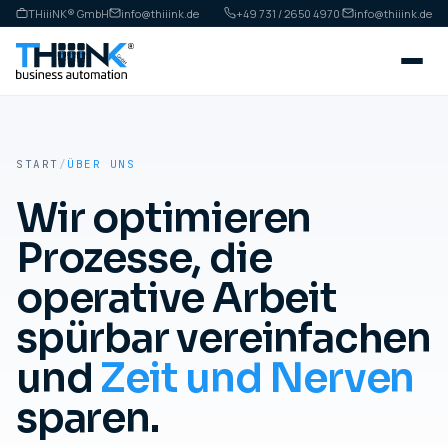
THiiiNK® GmbH
info@thiiink.de
+49 731 / 2650 4970
·
info@thiiink.de
START
/
ÜBER UNS
Wir optimieren
Prozesse, die
operative Arbeit
spürbar vereinfachen
und
Zeit und Nerven
sparen.