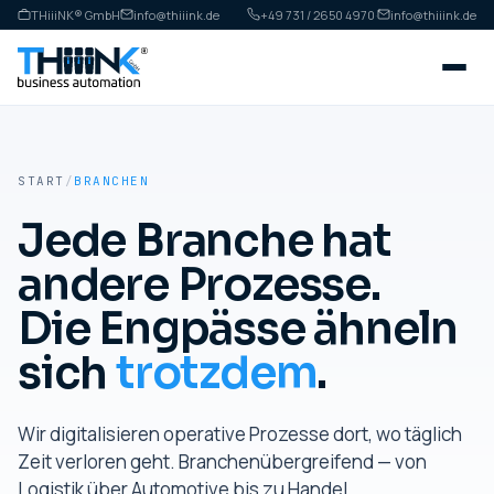
THiiiNK® GmbH
info@thiiink.de
+49 731 / 2650 4970
·
info@thiiink.de
START
/
BRANCHEN
Jede Branche hat
andere Prozesse.
Die Engpässe ähneln
sich
trotzdem
.
Wir digitalisieren operative Prozesse dort, wo täglich
Zeit verloren geht. Branchenübergreifend — von
Logistik über Automotive bis zu Handel,