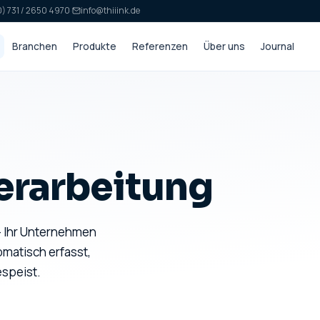
) 731 / 2650 4970
·
info@thiiink.de
Branchen
Produkte
Referenzen
Über uns
Journal
rarbeitung
— Ihr Unternehmen
omatisch erfasst,
espeist.