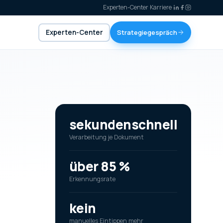
Experten-Center
·
Karriere
·
Experten-Center
Strategiegespräch
sekundenschnell
Verarbeitung je Dokument
über 85 %
Erkennungsrate
kein
manuelles Eintippen mehr