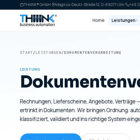
THiiiNK® GmbH
·
Magirus-Deutz-Straße 12, D-89077 Ulm
·
+49 (0
Home
Leistungen
START
/
LEISTUNGEN
/
DOKUMENTENVERARBEITUNG
LEISTUNG
Dokumentenve
Rechnungen, Lieferscheine, Angebote, Verträge 
ertrinkt in Dokumenten. Wir bringen Ordnung: aut
klassifiziert, validiert und ins richtige System eing