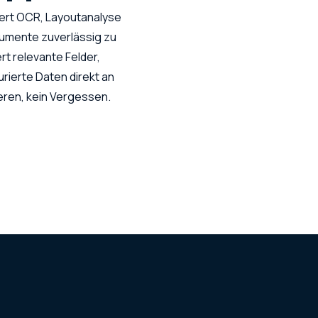
ert OCR, Layoutanalyse
umente zuverlässig zu
t relevante Felder,
rierte Daten direkt an
ieren, kein Vergessen.