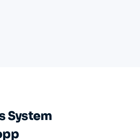
s System
opp