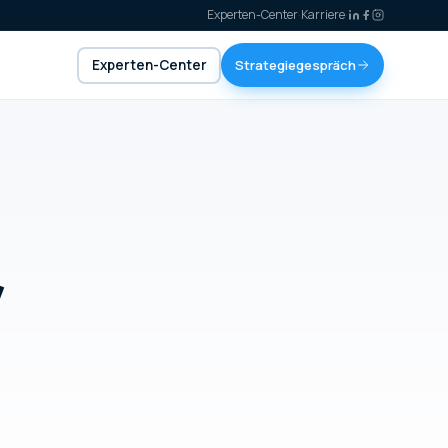
Experten-Center
·
Karriere
·
Experten-Center
Strategiegespräch
,