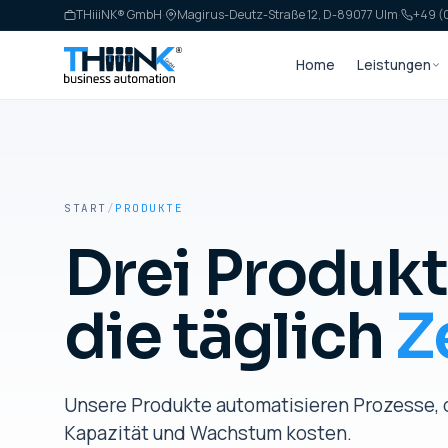
THiiiNK® GmbH
·
Magirus-Deutz-Straße 12, D-89077 Ulm
·
+49 (0
Home
Leistungen
START
/
PRODUKTE
Drei Produkt
die täglich
Z
Unsere Produkte automatisieren Prozesse, d
Kapazität und Wachstum kosten.