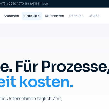
) 731 / 2650 4970
·
info@thiiink.de
Branchen
Produkte
Referenzen
Über uns
Journal
e. Für Prozesse
eit kosten.
ie Unternehmen täglich Zeit,