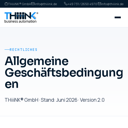
THiiiNK® GmbH
info@thiiink.de
+49 731 / 2650 4970
·
info@thiiink.de
RECHTLICHES
Allgemeine
Geschäftsbedingung
en
THiiiNK® GmbH · Stand: Juni 2026 · Version 2.0