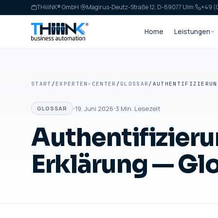
THiiiNK® GmbH
·
Magirus-Deutz-Straße 12, D-89077 Ulm
·
+49 (0
Home
Leistungen
START
/
EXPERTEN-CENTER
/
GLOSSAR
/
19. Juni 2026
3
Min. Lesezeit
GLOSSAR
Authentifizierun
Erklärung — Gl