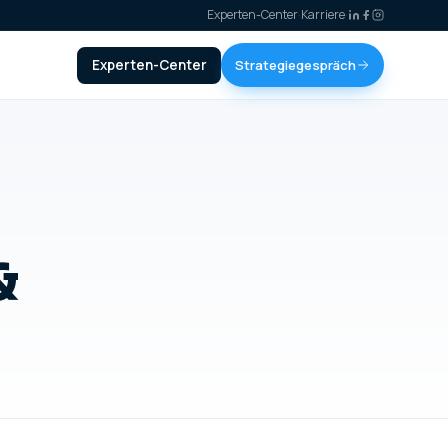
Experten-Center
·
Karriere
·
Experten-Center
Strategiegespräch
&