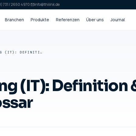
) 731 / 2650 4970
·
info@thiiink.de
Branchen
Produkte
Referenzen
Über uns
Journal
AUTHENTIFIZIERUNG (IT): DEFINITION & ERKLÄRUNG — GLOSSAR
g (IT): Definition 
ossar