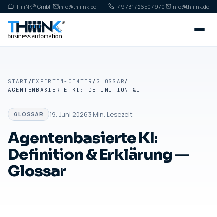
THiiiNK® GmbH
info@thiiink.de
+49 731 / 2650 4970
·
info@thiiink.de
START
/
EXPERTEN-CENTER
/
GLOSSAR
/
AGENTENBASIERTE KI: DEFINITION & ERKLÄRUNG — GLOSSAR
19. Juni 2026
3
Min. Lesezeit
GLOSSAR
Agentenbasierte KI:
Definition & Erklärung —
Glossar