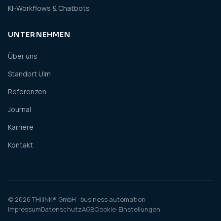
KI-Workflows & Chatbots
UNTERNEHMEN
Über uns
Standort Ulm
Referenzen
Journal
Karriere
Kontakt
© 2026 THiiiNK® GmbH · business automation
Impressum
Datenschutz
AGB
Cookie-Einstellungen