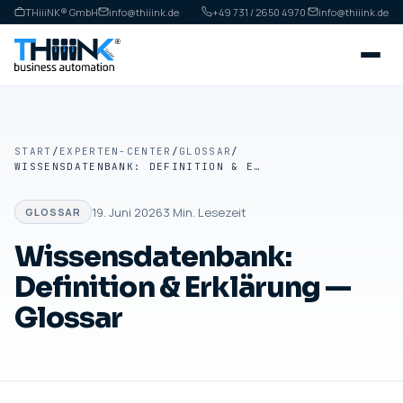
THiiiNK® GmbH
info@thiiink.de
+49 731 / 2650 4970
·
info@thiiink.de
START
/
EXPERTEN-CENTER
/
GLOSSAR
/
WISSENSDATENBANK: DEFINITION & ERKLÄRUNG — GLOSSAR
19. Juni 2026
3
Min. Lesezeit
GLOSSAR
Wissensdatenbank:
Definition & Erklärung —
Glossar