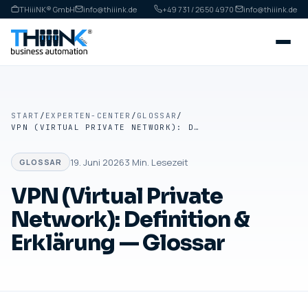
THiiiNK® GmbH
info@thiiink.de
+49 731 / 2650 4970
·
info@thiiink.de
START
/
EXPERTEN-CENTER
/
GLOSSAR
/
VPN (VIRTUAL PRIVATE NETWORK): DEFINITION & ERKLÄRUNG — GLOSSAR
19. Juni 2026
3
Min. Lesezeit
GLOSSAR
VPN (Virtual Private
Network): Definition &
Erklärung — Glossar