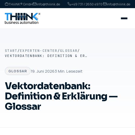
THiiiNK® GmbH
info@thiiink.de
+49 731 / 2650 4970
·
info@thiiink.de
START
/
EXPERTEN-CENTER
/
GLOSSAR
/
VEKTORDATENBANK: DEFINITION & ERKLÄRUNG — GLOSSAR
19. Juni 2026
3
Min. Lesezeit
GLOSSAR
Vektordatenbank:
Definition & Erklärung —
Glossar