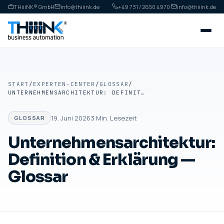
THiiiNK® GmbH
info@thiiink.de
+49 731 / 2650 4970
·
info@thiiink.de
START
/
EXPERTEN-CENTER
/
GLOSSAR
/
UNTERNEHMENSARCHITEKTUR: DEFINITION & ERKLÄRUNG — GLOSSAR
19. Juni 2026
3
Min. Lesezeit
GLOSSAR
Unternehmensarchitektur:
Definition & Erklärung —
Glossar