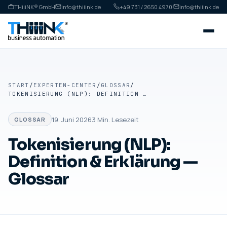
THiiiNK® GmbH
info@thiiink.de
+49 731 / 2650 4970
·
info@thiiink.de
START
/
EXPERTEN-CENTER
/
GLOSSAR
/
TOKENISIERUNG (NLP): DEFINITION & ERKLÄRUNG — GLOSSAR
19. Juni 2026
3
Min. Lesezeit
GLOSSAR
Tokenisierung (NLP):
Definition & Erklärung —
Glossar