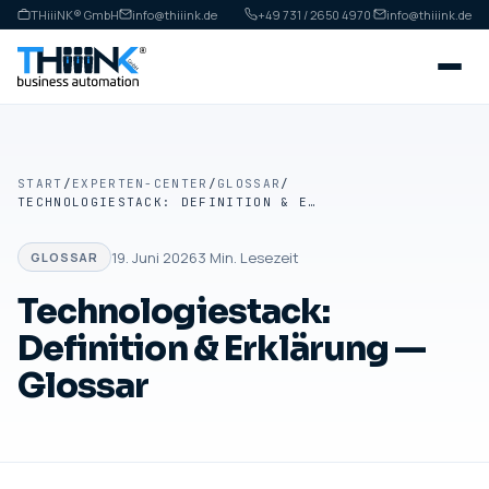
THiiiNK® GmbH
info@thiiink.de
+49 731 / 2650 4970
·
info@thiiink.de
START
/
EXPERTEN-CENTER
/
GLOSSAR
/
TECHNOLOGIESTACK: DEFINITION & ERKLÄRUNG — GLOSSAR
19. Juni 2026
3
Min. Lesezeit
GLOSSAR
Technologiestack:
Definition & Erklärung —
Glossar