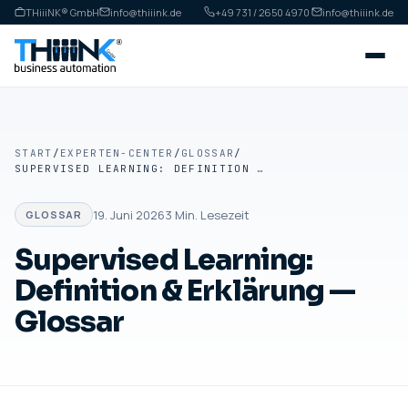
THiiiNK® GmbH
info@thiiink.de
+49 731 / 2650 4970
·
info@thiiink.de
START
/
EXPERTEN-CENTER
/
GLOSSAR
/
SUPERVISED LEARNING: DEFINITION & ERKLÄRUNG — GLOSSAR
19. Juni 2026
3
Min. Lesezeit
GLOSSAR
Supervised Learning:
Definition & Erklärung —
Glossar