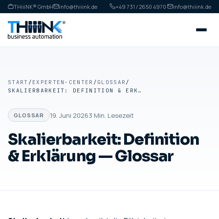
THiiiNK® GmbH
info@thiiink.de
+49 731 / 2650 4970
·
info@thiiink.de
START
/
EXPERTEN-CENTER
/
GLOSSAR
/
SKALIERBARKEIT: DEFINITION & ERKLÄRUNG — GLOSSAR
19. Juni 2026
3
Min. Lesezeit
GLOSSAR
Skalierbarkeit: Definition
& Erklärung — Glossar