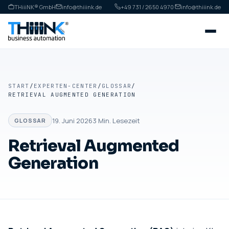
THiiiNK® GmbH
info@thiiink.de
+49 731 / 2650 4970
·
info@thiiink.de
START
/
EXPERTEN-CENTER
/
GLOSSAR
/
RETRIEVAL AUGMENTED GENERATION
19. Juni 2026
3
Min. Lesezeit
GLOSSAR
Retrieval Augmented
Generation