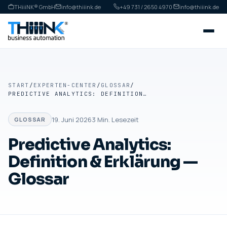
THiiiNK® GmbH
info@thiiink.de
+49 731 / 2650 4970
·
info@thiiink.de
START
/
EXPERTEN-CENTER
/
GLOSSAR
/
PREDICTIVE ANALYTICS: DEFINITION & ERKLÄRUNG — GLOSSAR
19. Juni 2026
3
Min. Lesezeit
GLOSSAR
Predictive Analytics:
Definition & Erklärung —
Glossar