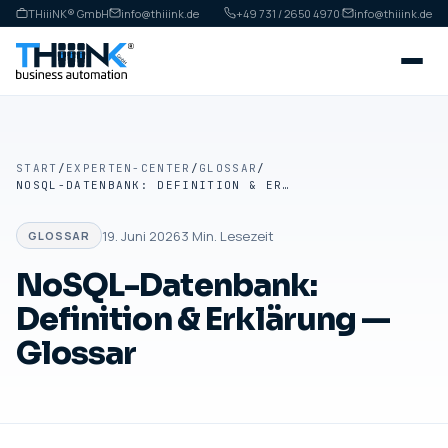
THiiiNK® GmbH
info@thiiink.de
+49 731 / 2650 4970
·
info@thiiink.de
START
/
EXPERTEN-CENTER
/
GLOSSAR
/
NOSQL-DATENBANK: DEFINITION & ERKLÄRUNG — GLOSSAR
19. Juni 2026
3
Min. Lesezeit
GLOSSAR
NoSQL-Datenbank:
Definition & Erklärung —
Glossar