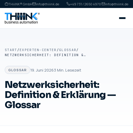
THiiiNK® GmbH
info@thiiink.de
+49 731 / 2650 4970
·
info@thiiink.de
START
/
EXPERTEN-CENTER
/
GLOSSAR
/
NETZWERKSICHERHEIT: DEFINITION & ERKLÄRUNG — GLOSSAR
19. Juni 2026
3
Min. Lesezeit
GLOSSAR
Netzwerksicherheit:
Definition & Erklärung —
Glossar