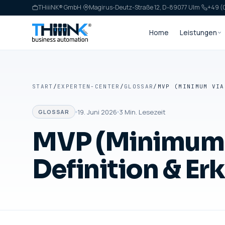
THiiiNK® GmbH
·
Magirus-Deutz-Straße 12, D-89077 Ulm
·
+49 (0
Home
Leistungen
START
/
EXPERTEN-CENTER
/
GLOSSAR
/
19. Juni 2026
3
Min. Lesezeit
GLOSSAR
MVP (Minimum V
Definition & Er