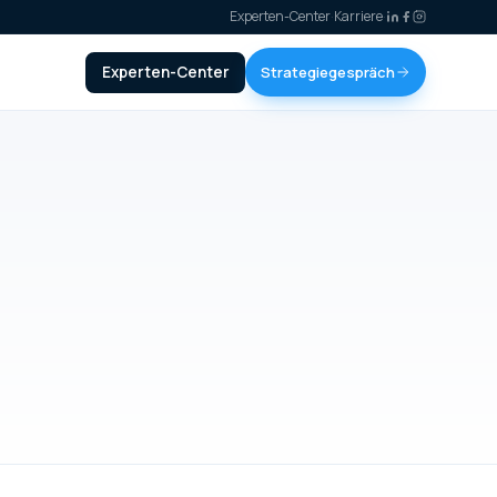
Experten-Center
·
Karriere
·
Experten-Center
Strategiegespräch