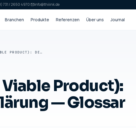
) 731 / 2650 4970
·
info@thiiink.de
Branchen
Produkte
Referenzen
Über uns
Journal
MVP (MINIMUM VIABLE PRODUCT): DEFINITION & ERKLÄRUNG — GLOSSAR
iable Product):
klärung — Glossar