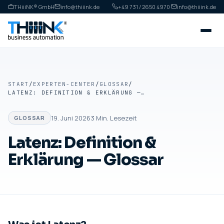
THiiiNK® GmbH
info@thiiink.de
+49 731 / 2650 4970
·
info@thiiink.de
START
/
EXPERTEN-CENTER
/
GLOSSAR
/
LATENZ: DEFINITION & ERKLÄRUNG — GLOSSAR
19. Juni 2026
3
Min. Lesezeit
GLOSSAR
Latenz: Definition &
Erklärung — Glossar