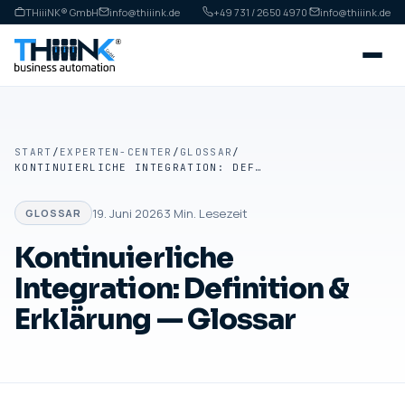
THiiiNK® GmbH
info@thiiink.de
+49 731 / 2650 4970
·
info@thiiink.de
START
/
EXPERTEN-CENTER
/
GLOSSAR
/
KONTINUIERLICHE INTEGRATION: DEFINITION & ERKLÄRUNG — GLOSSAR
19. Juni 2026
3
Min. Lesezeit
GLOSSAR
Kontinuierliche
Integration: Definition &
Erklärung — Glossar