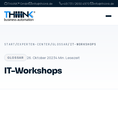
THiiiNK® GmbH
info@thiiink.de
+49 731 / 2650 4970
·
info@thiiink.de
START
/
EXPERTEN-CENTER
/
GLOSSAR
/
IT-WORKSHOPS
26. Oktober 2023
4
Min. Lesezeit
GLOSSAR
IT-Workshops
GLOSSAR