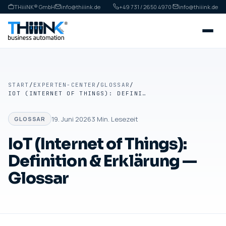
THiiiNK® GmbH
info@thiiink.de
+49 731 / 2650 4970
·
info@thiiink.de
START
/
EXPERTEN-CENTER
/
GLOSSAR
/
IOT (INTERNET OF THINGS): DEFINITION & ERKLÄRUNG — GLOSSAR
19. Juni 2026
3
Min. Lesezeit
GLOSSAR
IoT (Internet of Things):
Definition & Erklärung —
Glossar