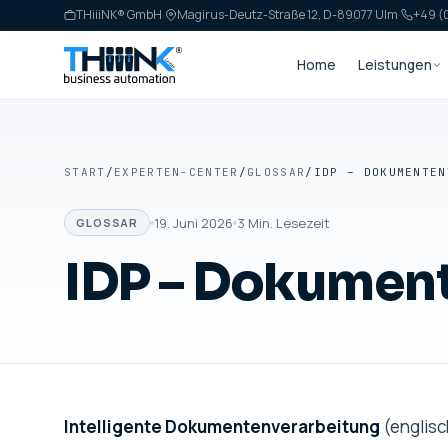
THiiiNK® GmbH
·
Magirus-Deutz-Straße 12, D-89077 Ulm
·
+49 (0
Home
Leistungen
START
/
EXPERTEN-CENTER
/
GLOSSAR
/
IDP – DOKUMENTEN
19. Juni 2026
3
Min. Lesezeit
GLOSSAR
IDP – Dokumen
Intelligente Dokumentenverarbeitung
(englisch