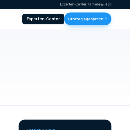
Experten-Center
·
Karriere
·
Experten-Center
Strategiegespräch