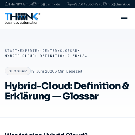
THiiiNK® GmbH
info@thiiink.de
+49 731 / 2650 4970
·
info@thiiink.de
START
/
EXPERTEN-CENTER
/
GLOSSAR
/
HYBRID-CLOUD: DEFINITION & ERKLÄRUNG — GLOSSAR
19. Juni 2026
3
Min. Lesezeit
GLOSSAR
Hybrid-Cloud: Definition &
Erklärung — Glossar