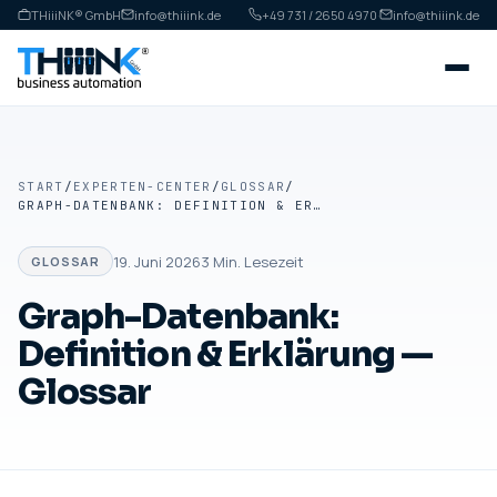
THiiiNK® GmbH
info@thiiink.de
+49 731 / 2650 4970
·
info@thiiink.de
START
/
EXPERTEN-CENTER
/
GLOSSAR
/
GRAPH-DATENBANK: DEFINITION & ERKLÄRUNG — GLOSSAR
19. Juni 2026
3
Min. Lesezeit
GLOSSAR
Graph-Datenbank:
Definition & Erklärung —
Glossar