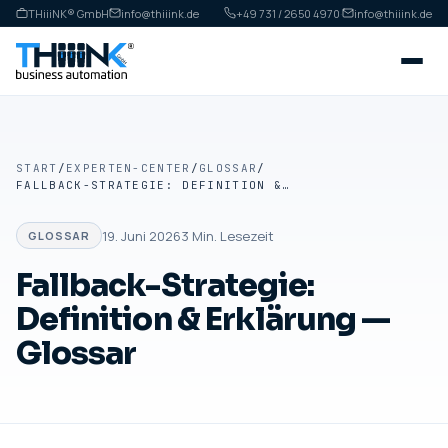
THiiiNK® GmbH
info@thiiink.de
+49 731 / 2650 4970
·
info@thiiink.de
START
/
EXPERTEN-CENTER
/
GLOSSAR
/
FALLBACK-STRATEGIE: DEFINITION & ERKLÄRUNG — GLOSSAR
19. Juni 2026
3
Min. Lesezeit
GLOSSAR
Fallback-Strategie:
Definition & Erklärung —
Glossar