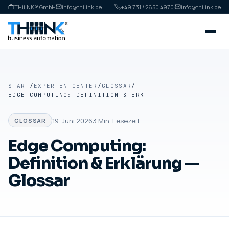
THiiiNK® GmbH
info@thiiink.de
+49 731 / 2650 4970
·
info@thiiink.de
START
/
EXPERTEN-CENTER
/
GLOSSAR
/
EDGE COMPUTING: DEFINITION & ERKLÄRUNG — GLOSSAR
19. Juni 2026
3
Min. Lesezeit
GLOSSAR
Edge Computing:
Definition & Erklärung —
Glossar