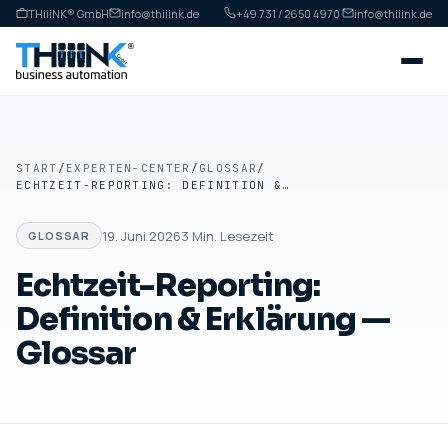
THiiiNK® GmbH
info@thiiink.de
+49 731 / 2650 4970
·
info@thiiink.de
START
/
EXPERTEN-CENTER
/
GLOSSAR
/
ECHTZEIT-REPORTING: DEFINITION & ERKLÄRUNG — GLOSSAR
19. Juni 2026
3
Min. Lesezeit
GLOSSAR
Echtzeit-Reporting:
Definition & Erklärung —
Glossar