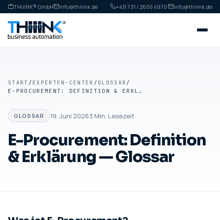
THiiiNK® GmbH
info@thiiink.de
+49 731 / 2650 4970
·
info@thiiink.de
START
/
EXPERTEN-CENTER
/
GLOSSAR
/
E-PROCUREMENT: DEFINITION & ERKLÄRUNG — GLOSSAR
19. Juni 2026
3
Min. Lesezeit
GLOSSAR
E-Procurement: Definition
& Erklärung — Glossar