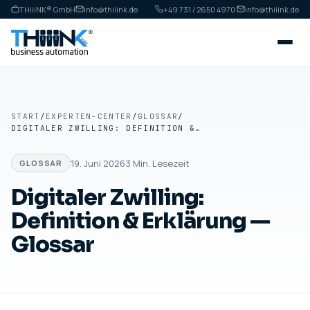
THiiiNK® GmbH
info@thiiink.de
+49 731 / 2650 4970
·
info@thiiink.de
START
/
EXPERTEN-CENTER
/
GLOSSAR
/
DIGITALER ZWILLING: DEFINITION & ERKLÄRUNG — GLOSSAR
19. Juni 2026
3
Min. Lesezeit
GLOSSAR
Digitaler Zwilling:
Definition & Erklärung —
Glossar