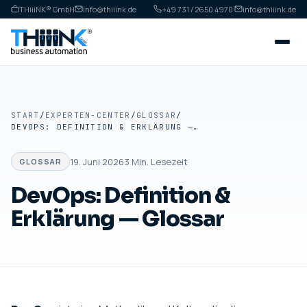
THiiiNK® GmbH
info@thiiink.de
+49 731 / 2650 4970
·
info@thiiink.de
START
/
EXPERTEN-CENTER
/
GLOSSAR
/
DEVOPS: DEFINITION & ERKLÄRUNG — GLOSSAR
19. Juni 2026
3
Min. Lesezeit
GLOSSAR
DevOps: Definition &
Erklärung — Glossar