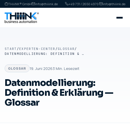
THiiiNK® GmbH
info@thiiink.de
+49 731 / 2650 4970
·
info@thiiink.de
START
/
EXPERTEN-CENTER
/
GLOSSAR
/
DATENMODELLIERUNG: DEFINITION & ERKLÄRUNG — GLOSSAR
19. Juni 2026
3
Min. Lesezeit
GLOSSAR
Datenmodellierung:
Definition & Erklärung —
Glossar