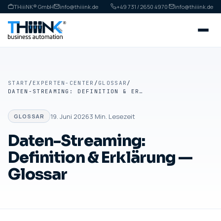
THiiiNK® GmbH
info@thiiink.de
+49 731 / 2650 4970
·
info@thiiink.de
START
/
EXPERTEN-CENTER
/
GLOSSAR
/
DATEN-STREAMING: DEFINITION & ERKLÄRUNG — GLOSSAR
19. Juni 2026
3
Min. Lesezeit
GLOSSAR
Daten-Streaming:
Definition & Erklärung —
Glossar