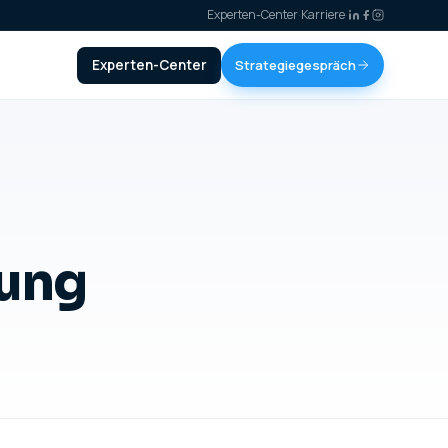
Experten-Center
·
Karriere
·
Experten-Center
Strategiegespräch
rung