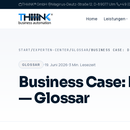
THiiiNK® GmbH
·
Magirus-Deutz-Straße 12, D-89077 Ulm
·
+49 (0
Home
Leistungen
START
/
EXPERTEN-CENTER
/
GLOSSAR
/
19. Juni 2026
3
Min. Lesezeit
GLOSSAR
Business Case: 
— Glossar