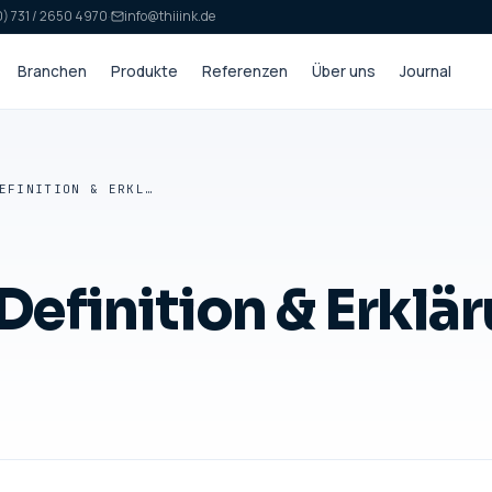
) 731 / 2650 4970
·
info@thiiink.de
Branchen
Produkte
Referenzen
Über uns
Journal
BUSINESS CASE: DEFINITION & ERKLÄRUNG — GLOSSAR
Definition & Erklä