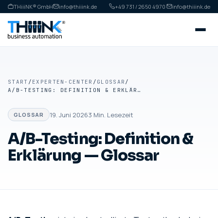
THiiiNK® GmbH
info@thiiink.de
+49 731 / 2650 4970
·
info@thiiink.de
START
/
EXPERTEN-CENTER
/
GLOSSAR
/
A/B-TESTING: DEFINITION & ERKLÄRUNG — GLOSSAR
19. Juni 2026
3
Min. Lesezeit
GLOSSAR
A/B-Testing: Definition &
Erklärung — Glossar