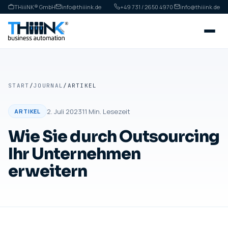
THiiiNK® GmbH
info@thiiink.de
+49 731 / 2650 4970
·
info@thiiink.de
START
/
JOURNAL
/
ARTIKEL
2. Juli 2023
11
Min. Lesezeit
ARTIKEL
Wie Sie durch Outsourcing
Ihr Unternehmen
erweitern
ARTIKEL