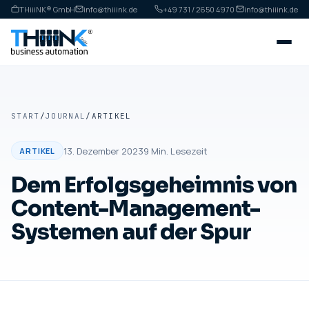
THiiiNK® GmbH
info@thiiink.de
+49 731 / 2650 4970
·
info@thiiink.de
START
/
JOURNAL
/
ARTIKEL
13. Dezember 2023
9
Min. Lesezeit
ARTIKEL
Dem Erfolgsgeheimnis von
Content-Management-
Systemen auf der Spur
ARTIKEL