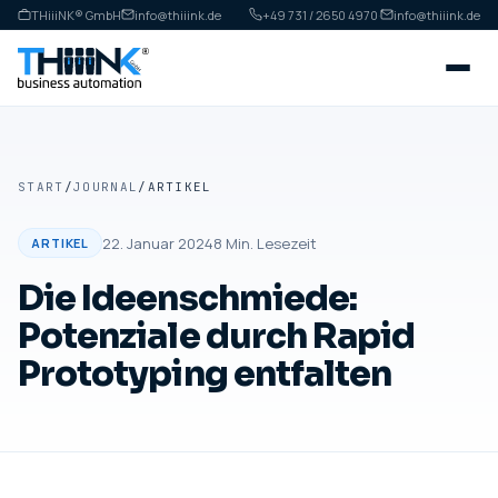
THiiiNK® GmbH
info@thiiink.de
+49 731 / 2650 4970
·
info@thiiink.de
START
/
JOURNAL
/
ARTIKEL
22. Januar 2024
8
Min. Lesezeit
ARTIKEL
Die Ideenschmiede:
Potenziale durch Rapid
Prototyping entfalten
ARTIKEL