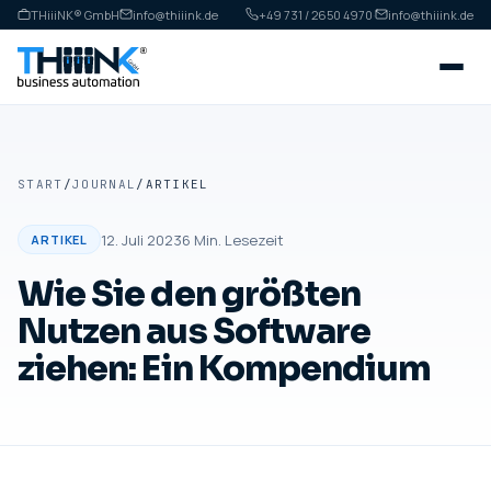
THiiiNK® GmbH
info@thiiink.de
+49 731 / 2650 4970
·
info@thiiink.de
START
/
JOURNAL
/
ARTIKEL
12. Juli 2023
6
Min. Lesezeit
ARTIKEL
Wie Sie den größten
Nutzen aus Software
ziehen: Ein Kompendium
ARTIKEL