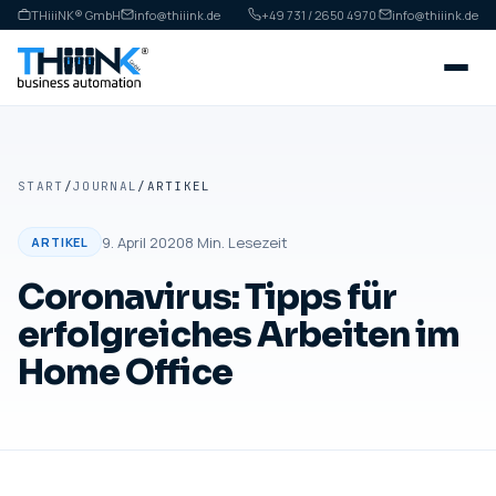
THiiiNK® GmbH
info@thiiink.de
+49 731 / 2650 4970
·
info@thiiink.de
START
/
JOURNAL
/
ARTIKEL
9. April 2020
8
Min. Lesezeit
ARTIKEL
Coronavirus: Tipps für
erfolgreiches Arbeiten im
Home Office
ARTIKEL