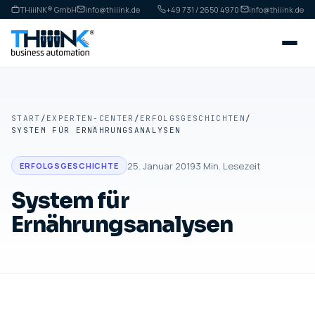
THiiiNK® GmbH
info@thiiink.de
+49 731 / 2650 4970
·
info@thiiink.de
START
/
EXPERTEN-CENTER
/
ERFOLGSGESCHICHTEN
/
SYSTEM FÜR ERNÄHRUNGSANALYSEN
25. Januar 2019
3
Min. Lesezeit
ERFOLGSGESCHICHTE
System für
Ernährungsanalysen
ERFOLGSGESCHICHTE