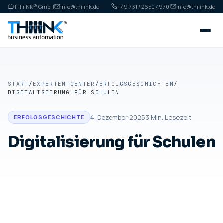
THiiiNK® GmbH
info@thiiink.de
+49 731 / 2650 4970
·
info@thiiink.de
START
/
EXPERTEN-CENTER
/
ERFOLGSGESCHICHTEN
/
DIGITALISIERUNG FÜR SCHULEN
4. Dezember 2025
3
Min. Lesezeit
ERFOLGSGESCHICHTE
Digitalisierung für Schulen
ERFOLGSGESCHICHTE