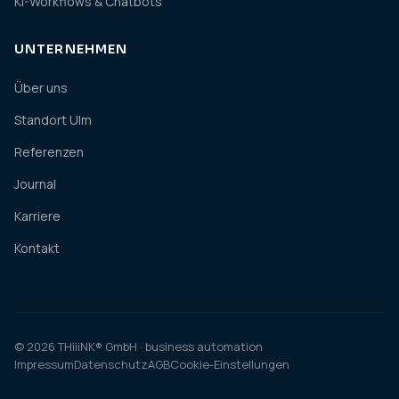
KI-Workflows & Chatbots
UNTERNEHMEN
Über uns
Standort Ulm
Referenzen
Journal
Karriere
Kontakt
© 2026 THiiiNK® GmbH · business automation
Impressum
Datenschutz
AGB
Cookie-Einstellungen