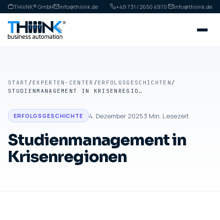
THiiiNK® GmbH
info@thiiink.de
+49 731 / 2650 4970
·
info@thiiink.de
START
/
EXPERTEN-CENTER
/
ERFOLGSGESCHICHTEN
/
STUDIENMANAGEMENT IN KRISENREGIONEN
4. Dezember 2025
3
Min. Lesezeit
ERFOLGSGESCHICHTE
Studienmanagement in
Krisenregionen
ERFOLGSGESCHICHTE