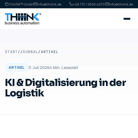
THiiiNK® GmbH
info@thiiink.de
+49 731 / 2650 4970
·
info@thiiink.de
START
/
JOURNAL
/
ARTIKEL
3. Juli 2026
4
Min. Lesezeit
ARTIKEL
KI & Digitalisierung in der
Logistik
ARTIKEL