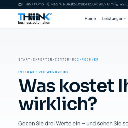
THiiiNK® GmbH
·
Magirus-Deutz-Straße 12, D-89077 Ulm
·
+49 (0
Home
Leistungen
START
/
EXPERTEN-CENTER
/
ROI-RECHNER
INTERAKTIVES WERKZEUG
Was kostet I
wirklich?
Geben Sie drei Werte ein — und sehen Sie so