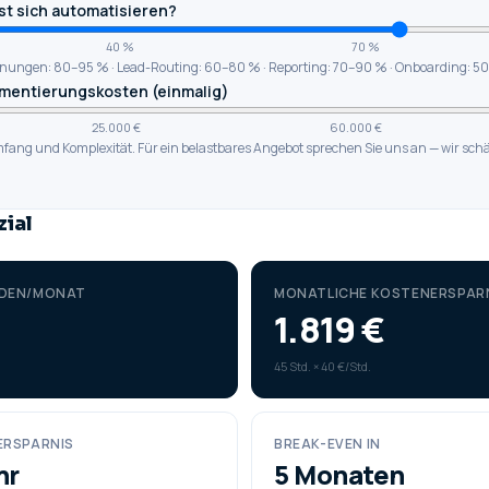
sst sich automatisieren?
40 %
70 %
ungen: 80–95 % · Lead-Routing: 60–80 % · Reporting: 70–90 % · Onboarding: 5
mentierungskosten (einmalig)
25.000 €
60.000 €
ang und Komplexität. Für ein belastbares Angebot sprechen Sie uns an — wir schä
zial
NDEN/MONAT
MONATLICHE KOSTENERSPAR
1.819
€
45
Std. ×
40
€/Std.
ERSPARNIS
BREAK-EVEN IN
hr
5 Monaten