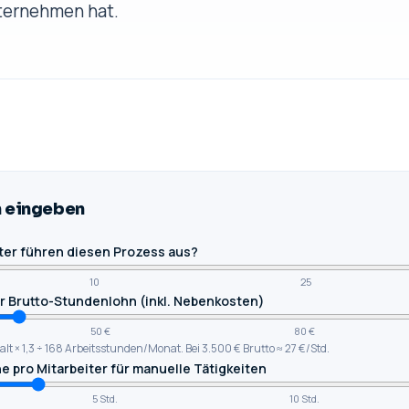
nternehmen hat.
n eingeben
iter führen diesen Prozess aus?
10
25
r Brutto-Stundenlohn (inkl. Nebenkosten)
50 €
80 €
lt × 1,3 ÷ 168 Arbeitsstunden/Monat. Bei 3.500 € Brutto ≈ 27 €/Std.
 pro Mitarbeiter für manuelle Tätigkeiten
5 Std.
10 Std.