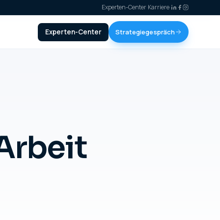
Experten-Center
·
Karriere
·
Experten-Center
Strategiegespräch
Arbeit