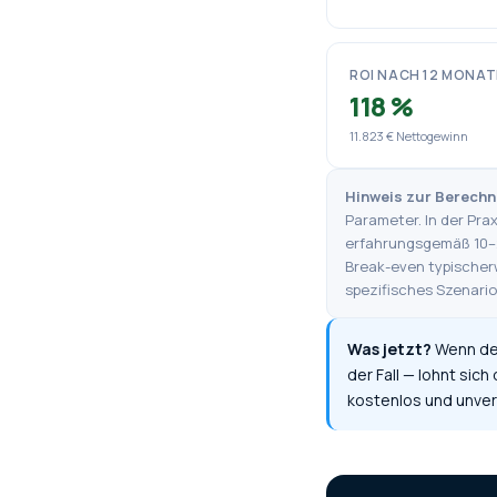
ROI NACH 12 MONA
118 %
11.823
€ Nettogewinn
Hinweis zur Berech
Parameter. In der Pra
erfahrungsgemäß 10–2
Break-even typischer
spezifisches Szenario
Was jetzt?
Wenn der
der Fall — lohnt sich
kostenlos und unverb