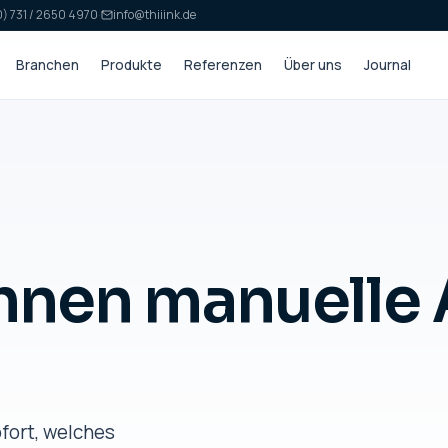
) 731 / 2650 4970
·
info@thiiink.de
Branchen
Produkte
Referenzen
Über uns
Journal
hnen manuelle 
fort, welches