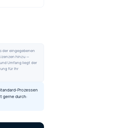
is der eingegebenen
Lizenzen hinzu —
und Umfang liegt der
ng für Ihr
 Standard-Prozessen
kt gerne durch: