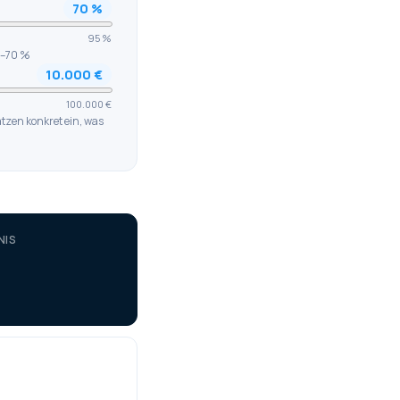
70
%
95 %
0–70 %
10.000
€
100.000 €
tzen konkret ein, was
NIS