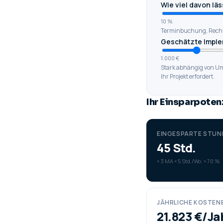
Wie viel davon lä
10 %
Terminbuchung, Rechn
Geschätzte Imple
1.000 €
Stark abhängig von Umf
Ihr Projekt erfordert.
Ihr Einsparpoten
EINGESPARTE STU
45
Std.
×
3
MA ×
5
Std./Wo. ×
70
%
JÄHRLICHE KOSTEN
21.823
€/Ja