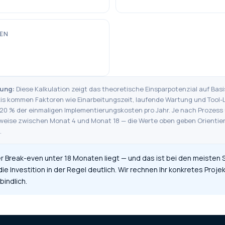
TEN
nung:
Diese Kalkulation zeigt das theoretische Einsparpotenzial auf Bas
xis kommen Faktoren wie Einarbeitungszeit, laufende Wartung und Tool-
0 % der einmaligen Implementierungskosten pro Jahr. Je nach Prozess 
weise zwischen Monat 4 und Monat 18 — die Werte oben geben Orientieru
.
 Break-even unter 18 Monaten liegt — und das ist bei den meisten
 die Investition in der Regel deutlich. Wir rechnen Ihr konkretes Proje
indlich.